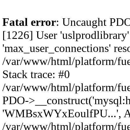
Fatal error
: Uncaught PD
[1226] User 'uslprodlibrary
'max_user_connections' reso
/var/www/html/platform/fue
Stack trace: #0
/var/www/html/platform/fue
PDO->__construct('mysql:host
'WMBsxWYxEoulfPU...', A
/var/www/html/platform/fue